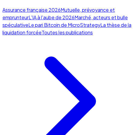
Assurance française 2026
Mutuelle, prévoyance et
emprunteur
L'IA à l'aube de 2026
Marché, acteurs et bulle
spéculative
Le pari Bitcoin de MicroStrategy
La thèse de la
liquidation forcée
Toutes les publications