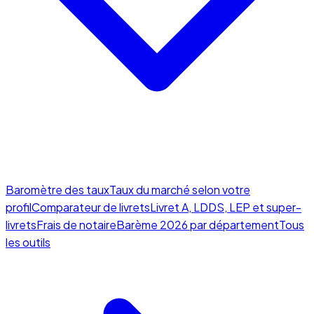
Baromètre des taux
Taux du marché selon votre
profil
Comparateur de livrets
Livret A, LDDS, LEP et super-
livrets
Frais de notaire
Barème 2026 par département
Tous
les outils