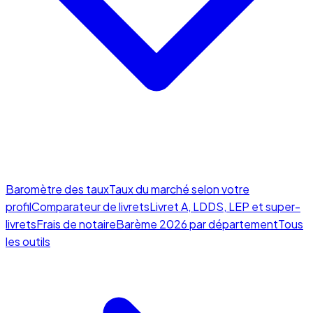
Baromètre des taux
Taux du marché selon votre
profil
Comparateur de livrets
Livret A, LDDS, LEP et super-
livrets
Frais de notaire
Barème 2026 par département
Tous
les outils