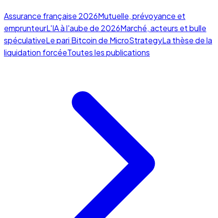
Assurance française 2026
Mutuelle, prévoyance et
emprunteur
L'IA à l'aube de 2026
Marché, acteurs et bulle
spéculative
Le pari Bitcoin de MicroStrategy
La thèse de la
liquidation forcée
Toutes les publications