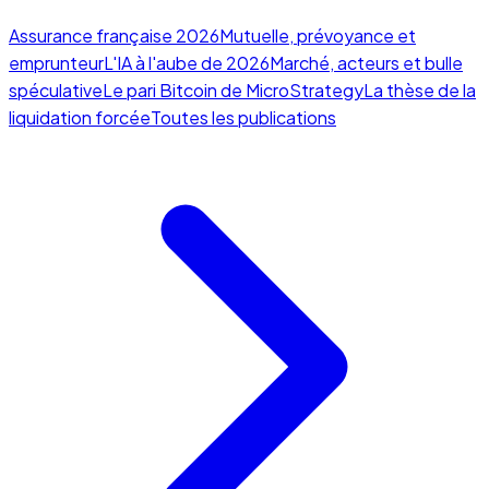
Assurance française 2026
Mutuelle, prévoyance et
emprunteur
L'IA à l'aube de 2026
Marché, acteurs et bulle
spéculative
Le pari Bitcoin de MicroStrategy
La thèse de la
liquidation forcée
Toutes les publications