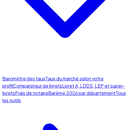
Baromètre des taux
Taux du marché selon votre
profil
Comparateur de livrets
Livret A, LDDS, LEP et super-
livrets
Frais de notaire
Barème 2026 par département
Tous
les outils