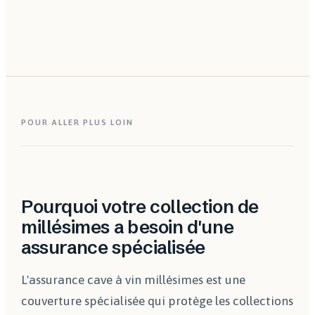
priseur spécialisé pour les pièces de valeur. Cette
Oui avec un contrat dédié. Il couvre la cave située
expertise fixe la valeur agréée.
dans une dépendance, un sous-sol d'immeuble ou un
garde-meuble spécialisé, et le transport lors de
dégustations ou de ventes aux enchères.
POUR ALLER PLUS LOIN
Pourquoi votre collection de
millésimes a besoin d'une
assurance spécialisée
L'assurance cave à vin millésimes est une
couverture spécialisée qui protège les collections