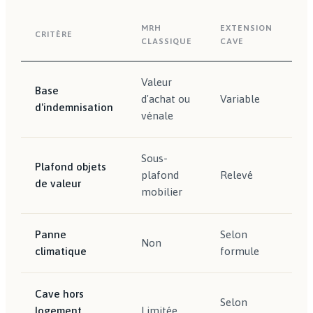
MRH
EXTENSION
CO
CRITÈRE
CLASSIQUE
CAVE
DÉ
Valeur
Va
Base
d'achat ou
Variable
ag
d'indemnisation
vénale
la
Sous-
Ca
Plafond objets
plafond
Relevé
va
de valeur
mobilier
ex
Panne
Selon
Non
In
climatique
formule
Cave hors
Selon
logement
Limitée
In