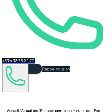
+33 6 38 75 22 70
Rappel sous 6h
Espace Client
Être recontacté
Accueil
/
Actualités
/
Banques centrales
/
Minutes de la Fed :