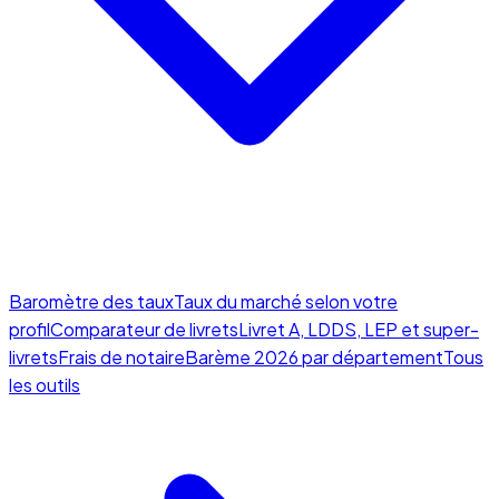
Baromètre des taux
Taux du marché selon votre
profil
Comparateur de livrets
Livret A, LDDS, LEP et super-
livrets
Frais de notaire
Barème 2026 par département
Tous
les outils