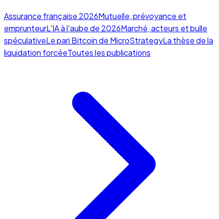
Assurance française 2026
Mutuelle, prévoyance et
emprunteur
L'IA à l'aube de 2026
Marché, acteurs et bulle
spéculative
Le pari Bitcoin de MicroStrategy
La thèse de la
liquidation forcée
Toutes les publications