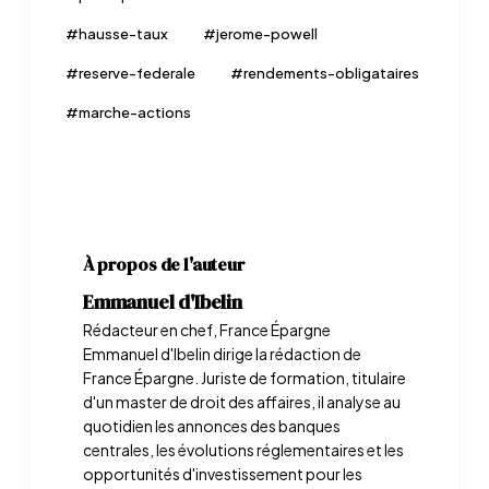
#
hausse-taux
#
jerome-powell
#
reserve-federale
#
rendements-obligataires
#
marche-actions
À propos de l'auteur
Emmanuel d'Ibelin
Rédacteur en chef, France Épargne
Emmanuel d'Ibelin dirige la rédaction de
France Épargne. Juriste de formation, titulaire
d'un master de droit des affaires, il analyse au
quotidien les annonces des banques
centrales, les évolutions réglementaires et les
opportunités d'investissement pour les