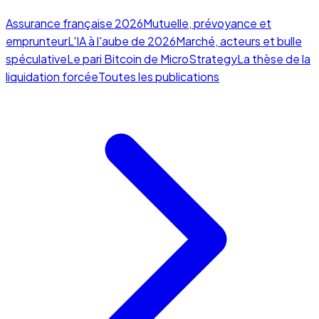
Assurance française 2026
Mutuelle, prévoyance et
emprunteur
L'IA à l'aube de 2026
Marché, acteurs et bulle
spéculative
Le pari Bitcoin de MicroStrategy
La thèse de la
liquidation forcée
Toutes les publications