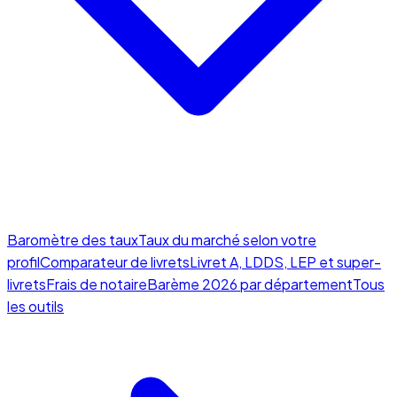
Baromètre des taux
Taux du marché selon votre
profil
Comparateur de livrets
Livret A, LDDS, LEP et super-
livrets
Frais de notaire
Barème 2026 par département
Tous
les outils