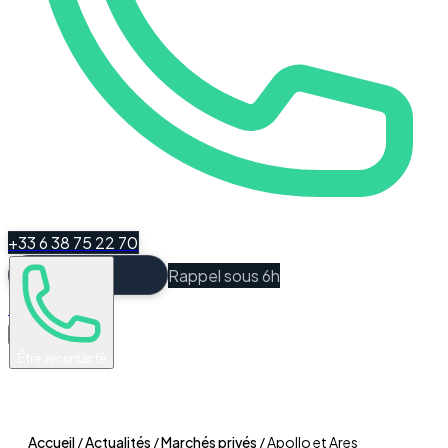
+33 6 38 75 22 70
Rappel sous 6h
Espace Client
Être recontacté
Accueil
/
Actualités
/
Marchés privés
/
Apollo et Ares