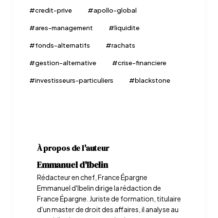
#
credit-prive
#
apollo-global
#
ares-management
#
liquidite
#
fonds-alternatifs
#
rachats
#
gestion-alternative
#
crise-financiere
#
investisseurs-particuliers
#
blackstone
À propos de l'auteur
Emmanuel d'Ibelin
Rédacteur en chef, France Épargne
Emmanuel d'Ibelin dirige la rédaction de
France Épargne. Juriste de formation, titulaire
d'un master de droit des affaires, il analyse au