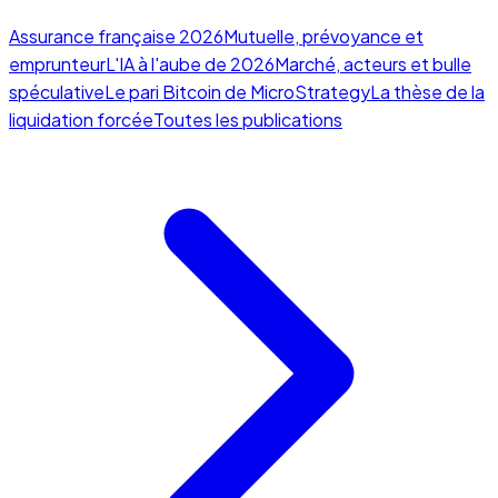
Assurance française 2026
Mutuelle, prévoyance et
emprunteur
L'IA à l'aube de 2026
Marché, acteurs et bulle
spéculative
Le pari Bitcoin de MicroStrategy
La thèse de la
liquidation forcée
Toutes les publications