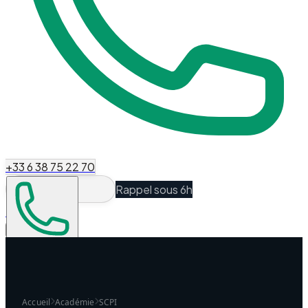
+33 6 38 75 22 70
Rappel sous 6h
Espace Client
Être recontacté
Accueil
Académie
SCPI