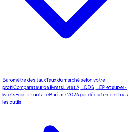
Baromètre des taux
Taux du marché selon votre
profil
Comparateur de livrets
Livret A, LDDS, LEP et super-
livrets
Frais de notaire
Barème 2026 par département
Tous
les outils