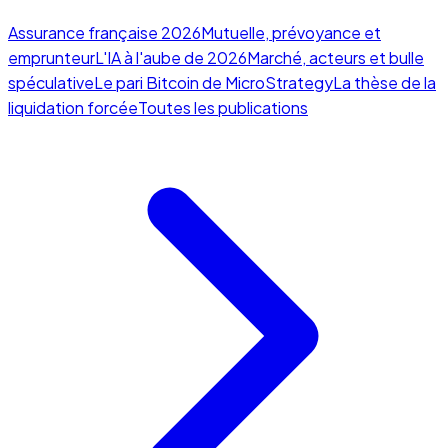
Assurance française 2026
Mutuelle, prévoyance et
emprunteur
L'IA à l'aube de 2026
Marché, acteurs et bulle
spéculative
Le pari Bitcoin de MicroStrategy
La thèse de la
liquidation forcée
Toutes les publications