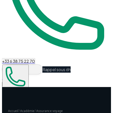
+33 6 38 75 22 70
Rappel sous 6h
Espace Client
Être recontacté
Accueil
Académie
Assurance voyage