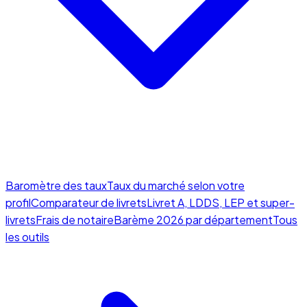
Baromètre des taux
Taux du marché selon votre
profil
Comparateur de livrets
Livret A, LDDS, LEP et super-
livrets
Frais de notaire
Barème 2026 par département
Tous
les outils