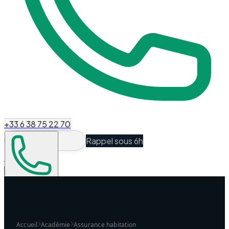
+33 6 38 75 22 70
Rappel sous 6h
Espace Client
Être recontacté
Accueil
Académie
Assurance habitation