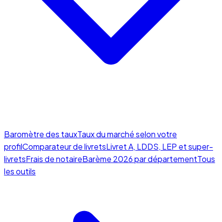
Baromètre des taux
Taux du marché selon votre
profil
Comparateur de livrets
Livret A, LDDS, LEP et super-
livrets
Frais de notaire
Barème 2026 par département
Tous
les outils