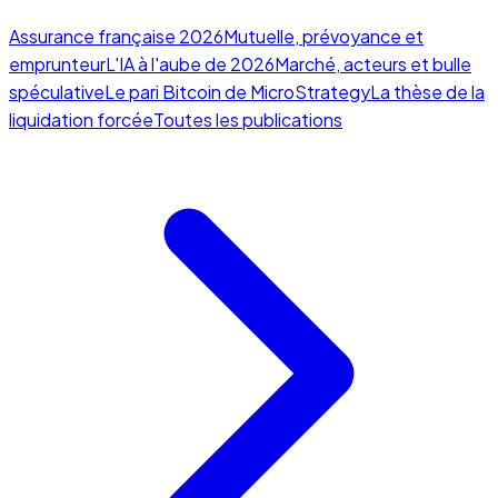
Assurance française 2026
Mutuelle, prévoyance et
emprunteur
L'IA à l'aube de 2026
Marché, acteurs et bulle
spéculative
Le pari Bitcoin de MicroStrategy
La thèse de la
liquidation forcée
Toutes les publications