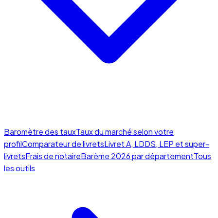
Baromètre des taux
Taux du marché selon votre
profil
Comparateur de livrets
Livret A, LDDS, LEP et super-
livrets
Frais de notaire
Barème 2026 par département
Tous
les outils