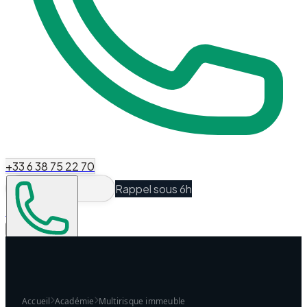
+33 6 38 75 22 70
Rappel sous 6h
Espace Client
Être recontacté
Accueil
Académie
Multirisque immeuble