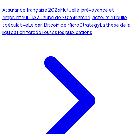
Assurance française 2026
Mutuelle, prévoyance et
emprunteur
L'IA à l'aube de 2026
Marché, acteurs et bulle
spéculative
Le pari Bitcoin de MicroStrategy
La thèse de la
liquidation forcée
Toutes les publications